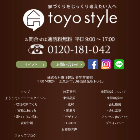
株式会社東洋建設 住宅事業部
〒807-0824 北九州市八幡西区光明1-8-15
トップ
施工事例
東洋建設について
ようこそトーヨースタイルへ
東洋品質
・東洋建設>>
・理想の家づくり
・素材
・会社概要
・実物に触れる
・間取り
・会社沿革
・家づくりの流れ
・デザイン
・アクセス [MAP >>]
・資金計画
・F-CON
・プライバシー
お客様の声
スタッフブログ