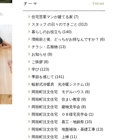
た。
住宅営業マンが建てる家 (7)
スタッフ の日々のできごと (312)
暮らしのお役立ち (140)
増税前と後、どっちがお得なんですか？ (6)
チラシ・広報物 (13)
お知らせ (9)
ご挨拶 (8)
学び (123)
季節を感じて (141)
輻射式冷暖房 光冷暖システム (3)
岡垣町注文住宅 モデルハウス (8)
岡垣町注文住宅 住まい教室 (9)
岡垣町注文住宅 建物見学会 (8)
岡垣町注文住宅 ＯＢ様宅見学会 (1)
岡垣町注文住宅 着工・地鎮祭 (10)
岡垣町注文住宅 地盤補強・基礎工事 (13)
岡垣町注文住宅 上棟 (11)